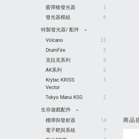
霰彈槍發光器
2
發光器模組
6
特製發光器/ 配件
Volcano
23
DrumFire
2
克拉克系列
9
AK系列
2
Krytac KRISS
3
Vector
Tokyo Marui KSG
2
生存遊戲配件
商品
榴彈與發射器
14
電子靶與系統
7