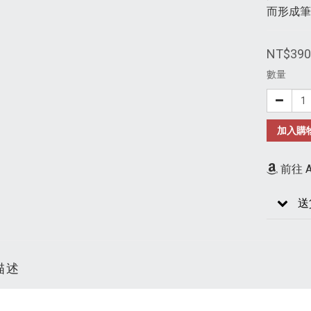
而形成筆
NT$390
數量
加入購
前往 A
送
描述