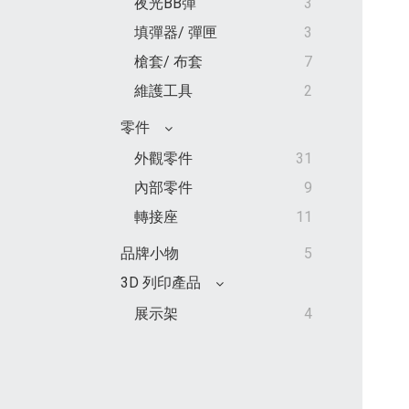
夜光BB彈
3
填彈器/ 彈匣
3
槍套/ 布套
7
維護工具
2
零件
外觀零件
31
內部零件
9
轉接座
11
品牌小物
5
3D 列印產品
展示架
4