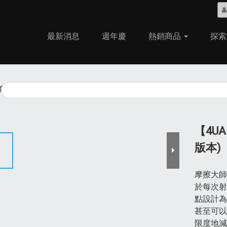
最新消息
週年慶
熱銷商品
探索
商品
熱銷商品
【4UA
版本)
摩擦大師
於每次射
點設計為
甚至可以
限度地減