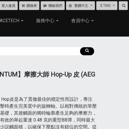
登入會員
購物車
聯絡我們
繁體中文
$ TWD
ACETECH
服務中心
會員中心
NTUM】摩擦大師 Hop-Up 皮 (AEG
 Hop皮是為了貫徹最佳的穩定性而設計，專注
擊時產生完美置中的旋轉軸。以相對傳統的單壓
基礎，其接觸面的獨特輪廓產生足夠的摩擦力，
有效的舉起重達 0.48 克的重型BB彈，同時最大
少誤觸面積，以確保下壓點沒有錯位的空間。從