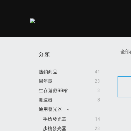
全部
分類
熱銷商品
41
周年慶
23
生存遊戲BB槍
3
測速器
8
通用發光器
手槍發光器
14
步槍發光器
23