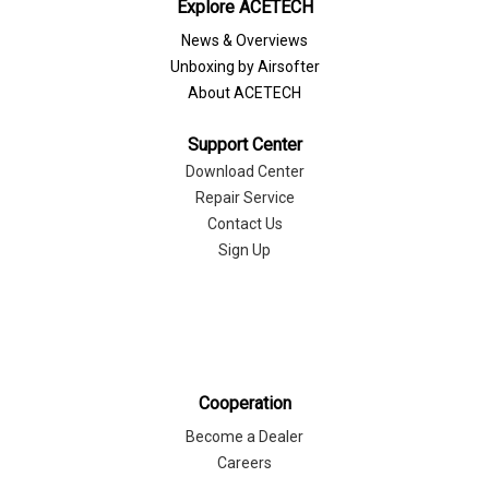
Explore ACETECH
News & Overviews
Unboxing by Airsofter
About ACETECH
Support Center
Download Center
Repair Service
Contact Us
Sign Up
Cooperation
Become a Dealer
Careers