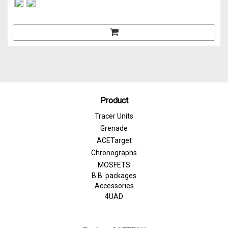
Product
Tracer Units
Grenade
ACETarget
Chronographs
MOSFETS
B.B. packages
Accessories
4UAD