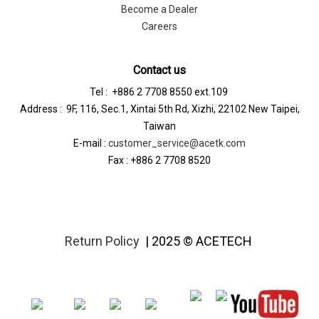
Become a Dealer
Careers
Contact us
Tel : +886 2 7708 8550 ext.109
Address : 9F, 116, Sec.1, Xintai 5th Rd, Xizhi, 22102 New Taipei,
Taiwan
E-mail :
customer_service@acetk.com
Fax : +886 2 7708 8520
Return Policy
| 2025 © ACETECH