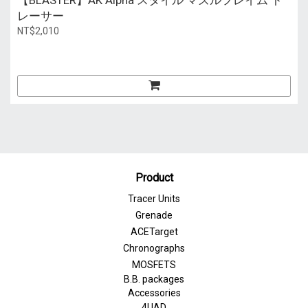
【BLASTER】AK Alpha スタイル マズルフレイム ト
レーサー
NT$2,010
Product
Tracer Units
Grenade
ACETarget
Chronographs
MOSFETS
B.B. packages
Accessories
4UAD